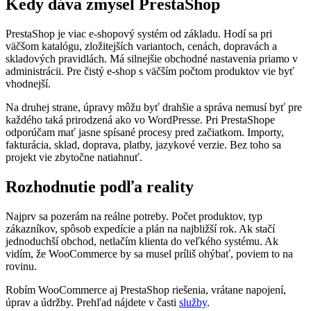
Kedy dáva zmysel PrestaShop
PrestaShop je viac e-shopový systém od základu. Hodí sa pri
väčšom katalógu, zložitejších variantoch, cenách, dopravách a
skladových pravidlách. Má silnejšie obchodné nastavenia priamo v
administrácii. Pre čistý e-shop s väčším počtom produktov vie byť
vhodnejší.
Na druhej strane, úpravy môžu byť drahšie a správa nemusí byť pre
každého taká prirodzená ako vo WordPresse. Pri PrestaShope
odporúčam mať jasne spísané procesy pred začiatkom. Importy,
fakturácia, sklad, doprava, platby, jazykové verzie. Bez toho sa
projekt vie zbytočne natiahnuť.
Rozhodnutie podľa reality
Najprv sa pozerám na reálne potreby. Počet produktov, typ
zákazníkov, spôsob expedície a plán na najbližší rok. Ak stačí
jednoduchší obchod, netlačím klienta do veľkého systému. Ak
vidím, že WooCommerce by sa musel príliš ohýbať, poviem to na
rovinu.
Robím WooCommerce aj PrestaShop riešenia, vrátane napojení,
úprav a údržby. Prehľad nájdete v časti
služby
.