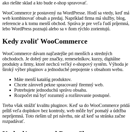
ako riešite sklad a kto bude e-shop spravovať.
WooCommerce je postavený na WordPresse. Hodí sa vtedy, keď má
web kombinovať obsah a predaj. Napríklad firma má služby, blog,
referencie a k tomu menší obchod. Správa je pre veľa ľudí príjemná,
lebo WordPress poznajú alebo sa v ňom rýchlo zorientujú.
Kedy zvoliť WooCommerce
WooCommerce dávam najčastejšie pri menších a stredných
obchodoch. Je dobrý pre značky, remeselníkov, kurzy, digitálne
produkty a firmy, ktoré nechcú veľký e-shopový systém. Výhoda je
široký výber pluginov a jednoduché prepojenie s obsahom webu.
Máte menší katalóg produktov.
Chcete zároveň pekne spracovaný firemný web.
Potrebujete jednoduchú správu obsahu.
Rozpočet má byť rozumný a rozširovanie postupné.
Treba však strážiť kvalitu pluginov. Keď sa do WooCommerce pridá
príliš veľa doplnkov bez kontroly, web môže byť pomalý a údržba
nepríjemná. Toto riešim už pri návrhu, nie až keď sa stránka začne
rozpadávať.